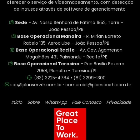
oferecer o serviço de vídeomapeamento, com detecção
de intrusos através de software de gerenciamento.
Sede
- Av. Nossa Senhora de Fátima 1952, Torre -
João Pessoa/PB
Base Operacional Manaíra
- R. Mirian Barreto
Rabelo 135, Aeroclube - João Pessoa/PB
Base Operacional Recife
- Av. Gov. Agamenon
Magalhães 431, Paissandu - Recife/PE
Base Operacional Teresina
- Rua Basilio Bezerra
2058, Planalto - Teresina/PI
(83) 3225-4784 • (81) 3299-1300
sac@planservrh.com.br · comercial@planservrh.com.br
Início
Sobre
WhatsApp
Fale Conosco
Privacidade