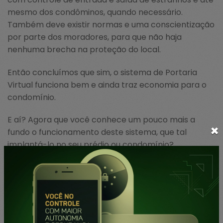
mesmo dos condôminos, quando necessário.
Também deve existir normas e uma conscientização
por parte dos moradores, para que não haja
nenhuma brecha na proteção do local.
Então concluímos que sim, o sistema de Portaria
Virtual funciona bem e ainda traz economia para o
condomínio.
E aí? Agora que você conhece um pouco mais a
×
fundo o funcionamento deste sistema, que tal
implantá-lo no seu prédio ou condomínio?
Fale com um de nossos especialistas e tire suas
dúvidas. Ficaremos felizes em ajudar!
Até a próxima!