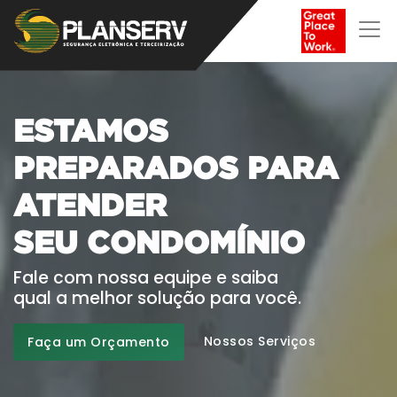
ESTAMOS
PREPARADOS PARA
ATENDER
S
U
A
F
A
M
Í
L
I
A
Fale com nossa equipe e saiba
qual a melhor solução para você.
Nossos Serviços
Faça um Orçamento