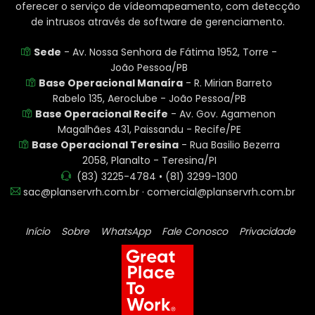
oferecer o serviço de vídeomapeamento, com detecção
de intrusos através de software de gerenciamento.
Sede
- Av. Nossa Senhora de Fátima 1952, Torre -
João Pessoa/PB
Base Operacional Manaíra
- R. Mirian Barreto
Rabelo 135, Aeroclube - João Pessoa/PB
Base Operacional Recife
- Av. Gov. Agamenon
Magalhães 431, Paissandu - Recife/PE
Base Operacional Teresina
- Rua Basilio Bezerra
2058, Planalto - Teresina/PI
(83) 3225-4784 • (81) 3299-1300
sac@planservrh.com.br · comercial@planservrh.com.br
Início
Sobre
WhatsApp
Fale Conosco
Privacidade