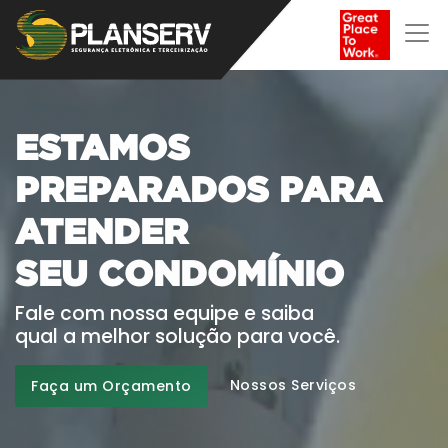
ESTAMOS
PREPARADOS PARA
ATENDER
A
I
S
U
A
F
A
M
Í
L
Fale com nossa equipe e saiba
qual a melhor solução para você.
Nossos Serviços
Faça um Orçamento