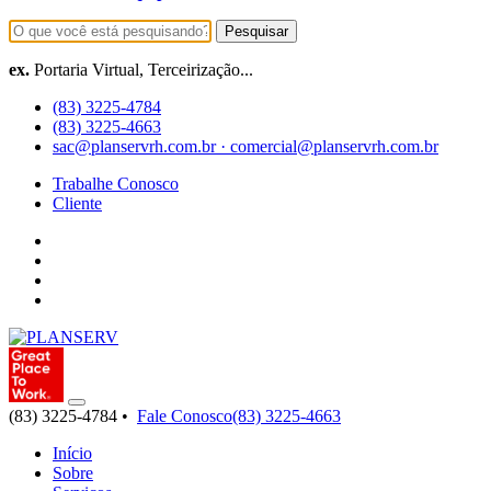
Pesquisar
ex.
Portaria Virtual, Terceirização...
(83) 3225-4784
(83) 3225-4663
sac@planservrh.com.br · comercial@planservrh.com.br
Trabalhe Conosco
Cliente
(83) 3225-4784 •
Fale Conosco
(83) 3225-4663
Início
Sobre