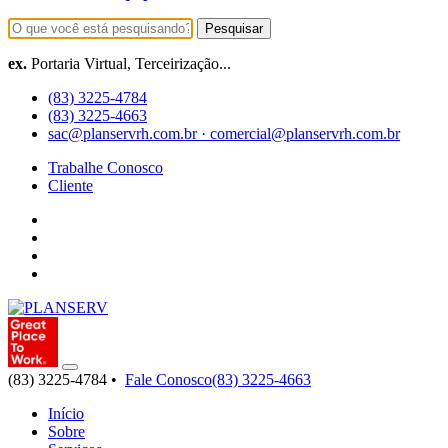
Pesquisar
ex.
Portaria Virtual, Terceirização...
(83) 3225-4784
(83) 3225-4663
sac@planservrh.com.br · comercial@planservrh.com.br
Trabalhe Conosco
Cliente
(83) 3225-4784 •
Fale Conosco
(83) 3225-4663
Início
Sobre