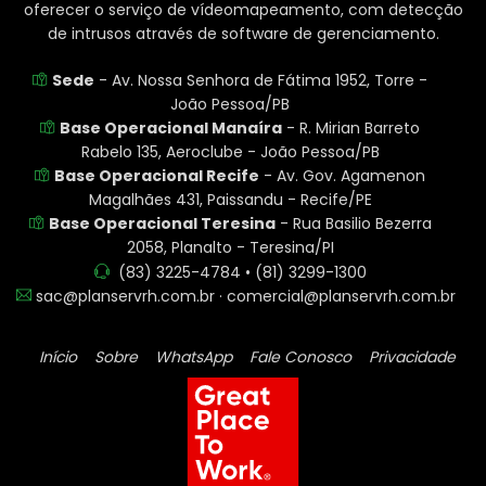
oferecer o serviço de vídeomapeamento, com detecção
de intrusos através de software de gerenciamento.
Sede
- Av. Nossa Senhora de Fátima 1952, Torre -
João Pessoa/PB
Base Operacional Manaíra
- R. Mirian Barreto
Rabelo 135, Aeroclube - João Pessoa/PB
Base Operacional Recife
- Av. Gov. Agamenon
Magalhães 431, Paissandu - Recife/PE
Base Operacional Teresina
- Rua Basilio Bezerra
2058, Planalto - Teresina/PI
(83) 3225-4784 • (81) 3299-1300
sac@planservrh.com.br · comercial@planservrh.com.br
Início
Sobre
WhatsApp
Fale Conosco
Privacidade