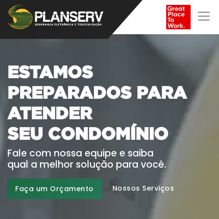
ESTAMOS
PREPARADOS PARA
ATENDER
S
U
A
F
A
M
Í
L
I
A
Fale com nossa equipe e saiba
qual a melhor solução para você.
Nossos Serviços
Faça um Orçamento